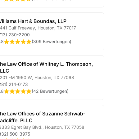
illiams Hart & Boundas, LLP
441 Gulf Freeway
,
Houston
,
TX
77017
713) 230-2200
.8
(
309 Bewertungen
)
he Law Office of Whitney L. Thompson,
PLLC
201 FM 1960 W
,
Houston
,
TX
77068
281) 214-0173
.8
(
42 Bewertungen
)
he Law Offices of Suzanne Schwab-
adcliffe, PLLC
8333 Egret Bay Blvd.
,
Houston
,
TX
77058
832) 500-3975