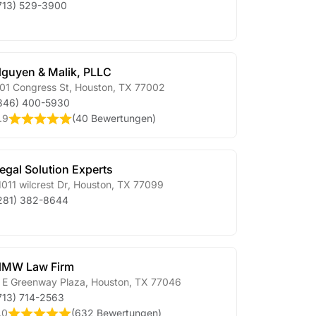
713) 529-3900
guyen & Malik, PLLC
01 Congress St
,
Houston
,
TX
77002
346) 400-5930
.9
(
40 Bewertungen
)
egal Solution Experts
1011 wilcrest Dr
,
Houston
,
TX
77099
281) 382-8644
MW Law Firm
 E Greenway Plaza
,
Houston
,
TX
77046
713) 714-2563
.0
(
632 Bewertungen
)