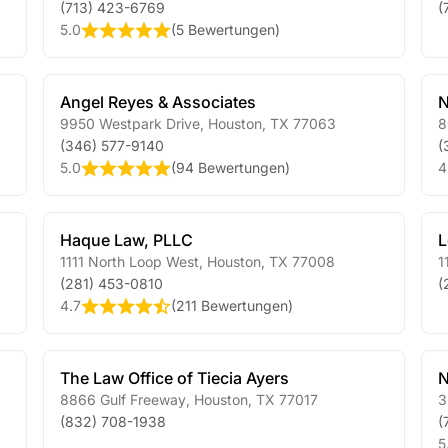
(713) 423-6769
(
5.0
(
5 Bewertungen
)
Angel Reyes & Associates
N
9950 Westpark Drive
,
Houston
,
TX
77063
8
(346) 577-9140
(
5.0
(
94 Bewertungen
)
4
Haque Law, PLLC
L
1111 North Loop West
,
Houston
,
TX
77008
1
(281) 453-0810
(
4.7
(
211 Bewertungen
)
The Law Office of Tiecia Ayers
N
8866 Gulf Freeway
,
Houston
,
TX
77017
3
(832) 708-1938
(
5