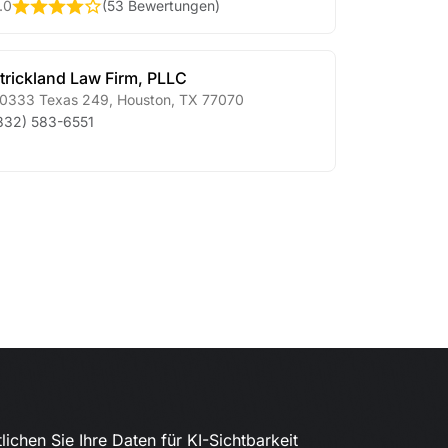
.0
(
53 Bewertungen
)
trickland Law Firm, PLLC
0333 Texas 249
,
Houston
,
TX
77070
832) 583-6551
lichen Sie Ihre Daten für KI-Sichtbarkeit