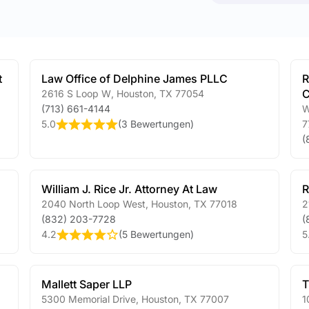
t
Law Office of Delphine James PLLC
R
C
2616 S Loop W
,
Houston
,
TX
77054
(713) 661-4144
W
5.0
(
3 Bewertungen
)
7
(
William J. Rice Jr. Attorney At Law
R
2040 North Loop West
,
Houston
,
TX
77018
2
(832) 203-7728
(
4.2
(
5 Bewertungen
)
5
Mallett Saper LLP
T
5300 Memorial Drive
,
Houston
,
TX
77007
1