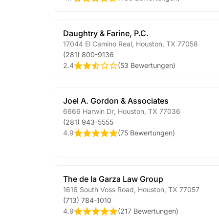
Daughtry & Farine, P.C.
17044 El Camino Real
,
Houston
,
TX
77058
(281) 800-9136
2.4
(
53 Bewertungen
)
Joel A. Gordon & Associates
6666 Harwin Dr
,
Houston
,
TX
77036
(281) 943-5555
4.9
(
75 Bewertungen
)
The de la Garza Law Group
1616 South Voss Road
,
Houston
,
TX
77057
(713) 784-1010
4.9
(
217 Bewertungen
)