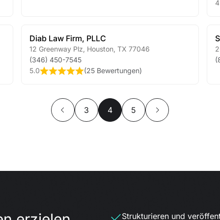
4
Diab Law Firm, PLLC
S
12 Greenway Plz
,
Houston
,
TX
77046
2
(346) 450-7545
(
5.0
(
25 Bewertungen
)
3
4
5
en erzielen
Strukturieren und veröffent