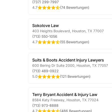
(737) 299-7997
4.7
(
74 Bewertungen
)
Sokolove Law
403 Heights Boulevard
,
Houston
,
TX
77007
(713) 550-1056
4.7
(
55 Bewertungen
)
Suits & Boots Accident Injury Lawyers
600 Bering Dr Suite 2000
,
Houston
,
TX
77057
(713) 489-0922
5.0
(
121 Bewertungen
)
Terry Bryant Accident & Injury Law
8584 Katy Freeway
,
Houston
,
TX
77024
(713) 973-8888
4.7
(
486 Bewertungen
)