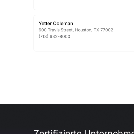
Yetter Coleman
600 Travis Street
,
Houston
,
TX
77002
(713) 632-8000
Zertifizierte Unternehm