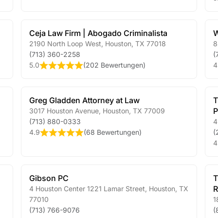
Ceja Law Firm | Abogado Criminalista
W
2190 North Loop West
,
Houston
,
TX
77018
8
(713) 360-2258
(
5.0
(
202 Bewertungen
)
4
Greg Gladden Attorney at Law
T
3017 Houston Avenue
,
Houston
,
TX
77009
(713) 880-0333
4
4.9
(
68 Bewertungen
)
(
4
Gibson PC
T
R
4 Houston Center 1221 Lamar Street
,
Houston
,
TX
77010
1
(713) 766-9076
(