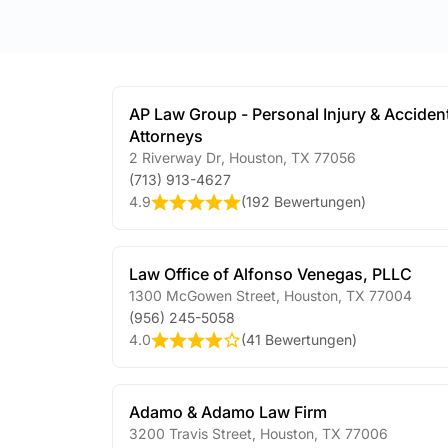
AP Law Group - Personal Injury & Acciden
Attorneys
2 Riverway Dr
,
Houston
,
TX
77056
(713) 913-4627
4.9
(
192 Bewertungen
)
Law Office of Alfonso Venegas, PLLC
1300 McGowen Street
,
Houston
,
TX
77004
(956) 245-5058
4.0
(
41 Bewertungen
)
Adamo & Adamo Law Firm
3200 Travis Street
,
Houston
,
TX
77006