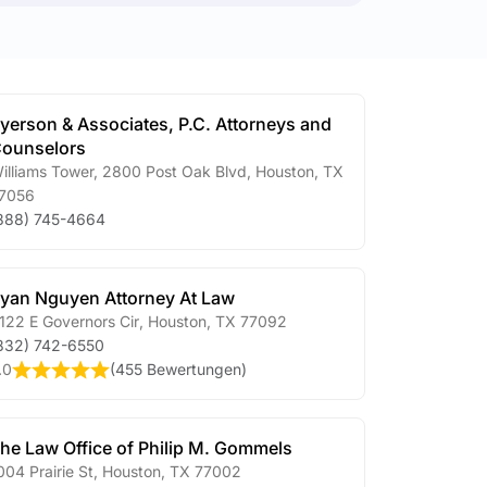
yerson & Associates, P.C. Attorneys and
ounselors
illiams Tower, 2800 Post Oak Blvd
,
Houston
,
TX
7056
888) 745-4664
yan Nguyen Attorney At Law
122 E Governors Cir
,
Houston
,
TX
77092
832) 742-6550
.0
(
455 Bewertungen
)
he Law Office of Philip M. Gommels
004 Prairie St
,
Houston
,
TX
77002