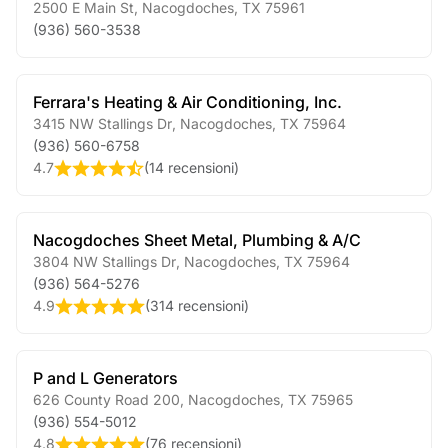
2500 E Main St
,
Nacogdoches
,
TX
75961
(936) 560-3538
Ferrara's Heating & Air Conditioning, Inc.
3415 NW Stallings Dr
,
Nacogdoches
,
TX
75964
(936) 560-6758
4.7
(
14 recensioni
)
Nacogdoches Sheet Metal, Plumbing & A/C
3804 NW Stallings Dr
,
Nacogdoches
,
TX
75964
(936) 564-5276
4.9
(
314 recensioni
)
P and L Generators
626 County Road 200
,
Nacogdoches
,
TX
75965
(936) 554-5012
4.8
(
76 recensioni
)