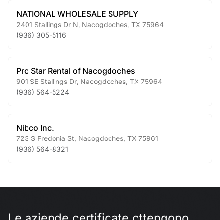
NATIONAL WHOLESALE SUPPLY
2401 Stallings Dr N
,
Nacogdoches
,
TX
75964
(936) 305-5116
Pro Star Rental of Nacogdoches
901 SE Stallings Dr
,
Nacogdoches
,
TX
75964
(936) 564-5224
Nibco Inc.
723 S Fredonia St
,
Nacogdoches
,
TX
75961
(936) 564-8321
Le aziende certificate ottengono