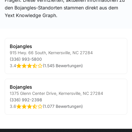
Fragen. Diese verifizierten, aktuellen Informationen zu
den Bojangles-Standorten stammen direkt aus dem
Yext Knowledge Graph.
Bojangles
915 Hwy. 66 South
,
Kernersville
,
NC
27284
(336) 993-5800
3.4
(
1.545 Bewertungen
)
Bojangles
1375 Glenn Center Drive
,
Kernersville
,
NC
27284
(336) 992-2398
3.6
(
1.077 Bewertungen
)