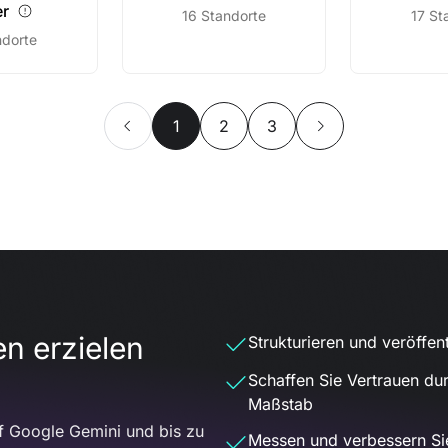
er
16 Standorte
17 St
ndorte
1
2
3
en erzielen
Strukturieren und veröffent
Schaffen Sie Vertrauen du
Maßstab
uf Google Gemini und bis zu
Messen und verbessern Sie