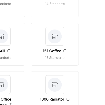
andorte
14 Standorte
rill
151
Coffee
andorte
15 Standorte
 Office
1800
Radiator
ions