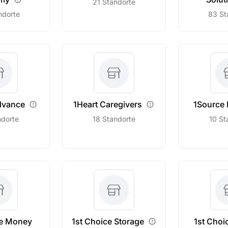
21 Standorte
ndorte
83 St
dvance
1Heart
Caregivers
1Source
ndorte
18 Standorte
10 St
ce Money
1st Choice
Storage
1st Choi