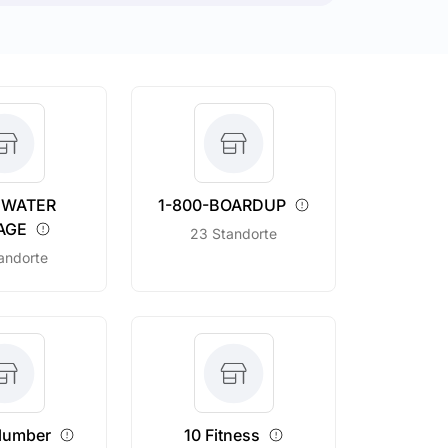
0 WATER
1-800-BOARDUP
AGE
23 Standorte
andorte
lumber
10
Fitness