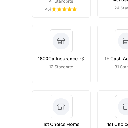
41 Standorte
24 Sta
4.4
1800CarInsurance
1F Cash
A
12 Standorte
31 Sta
1st Choice Home
1st Choi