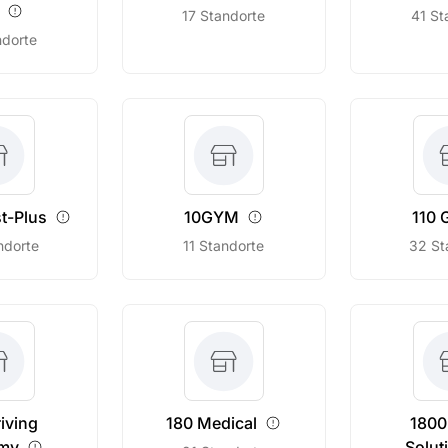
17 Standorte
41 St
ndorte
t-Plus
10GYM
110
G
ndorte
11 Standorte
32 St
iving
180
Medical
1800
my
Solut