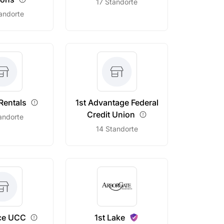
17 Standorte
andorte
Rentals
1st Advantage Federal
Credit
Union
andorte
14 Standorte
ce
UCC
1st
Lake