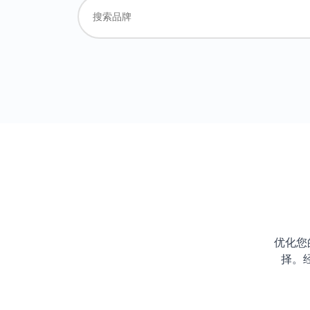
优化您
择。经