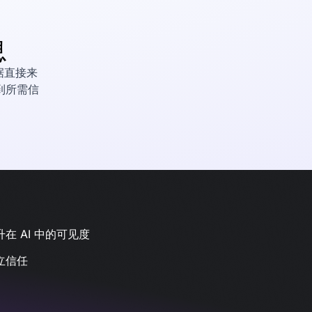
息
据直接来
到所需信
在 AI 中的可见度
立信任