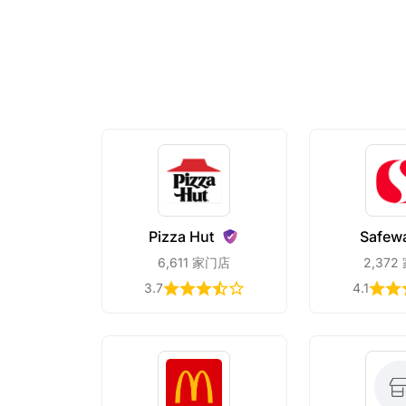
Pizza
Hut
Safew
6,611 家门店
2,372
3.7
4.1