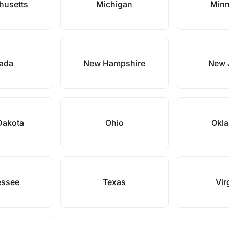
husetts
Michigan
Minn
ada
New Hampshire
New 
Dakota
Ohio
Okl
essee
Texas
Vir