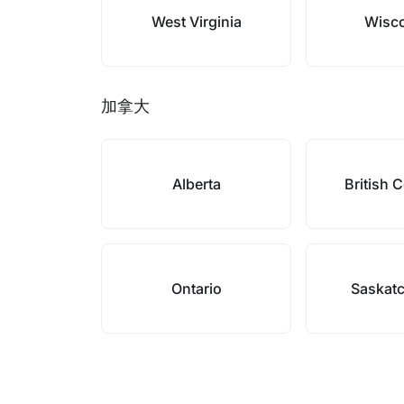
West Virginia
Wisc
加拿大
Alberta
British 
Ontario
Saskat