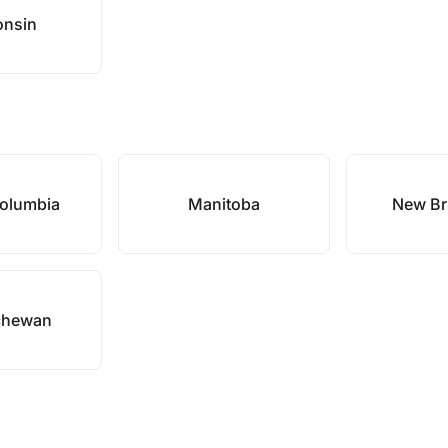
onsin
Columbia
Manitoba
New Br
chewan