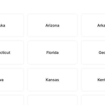
ska
Arizona
Ark
cticut
Florida
Geo
wa
Kansas
Ken