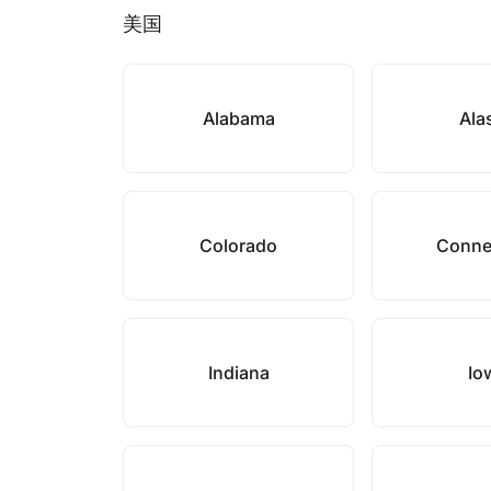
美国
Alabama
Ala
Colorado
Conne
Indiana
Io