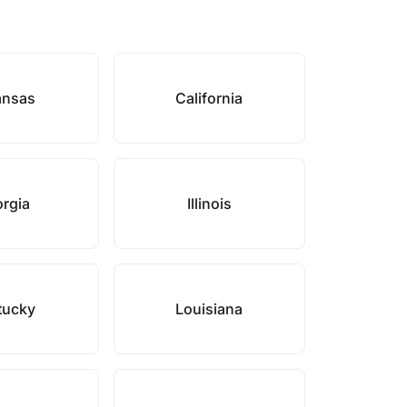
ansas
California
rgia
Illinois
tucky
Louisiana