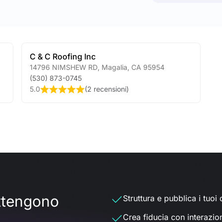
C & C Roofing Inc
14796 NIMSHEW RD
,
Magalia
,
CA
95954
(530) 873-0745
5.0
(
2 recensioni
)
ottengono
Struttura e pubblica i tuoi d
Crea fiducia con interazio