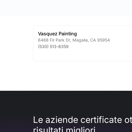
Vasquez Painting
6488 Fir Park Dr
,
Magalia
,
CA
95954
(530) 513-8359
Le aziende certificate 
risultati migliori.