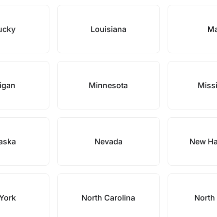
ucky
Louisiana
Ma
igan
Minnesota
Missi
aska
Nevada
New Ha
York
North Carolina
North