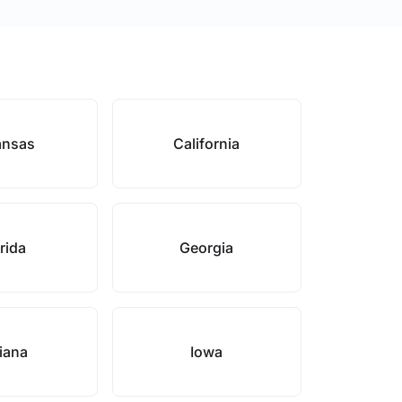
ansas
California
rida
Georgia
iana
Iowa