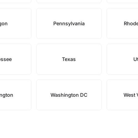
gon
Pennsylvania
Rhode
essee
Texas
U
ngton
Washington DC
West V