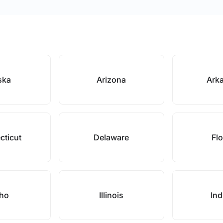
ska
Arizona
Ark
cticut
Delaware
Flo
aho
Illinois
Ind