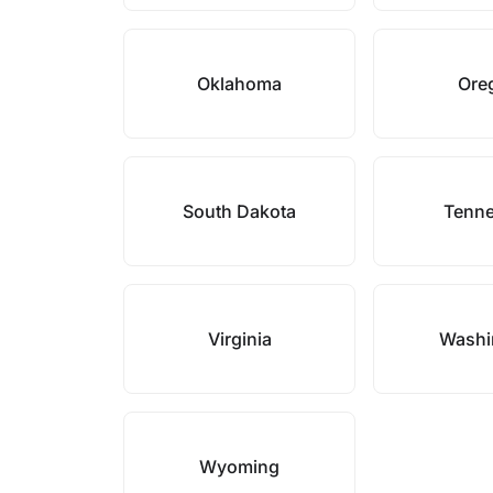
Oklahoma
Ore
South Dakota
Tenn
Virginia
Washi
Wyoming