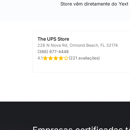
Store vêm diretamente do Yext
The UPS Store
226 N Nova Rd
,
Ormond Beach
,
FL
32174
(386) 677-4448
4.1
(
221 avaliações
)