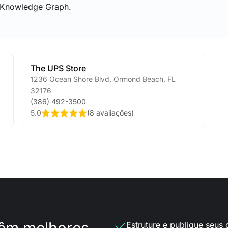
 Knowledge Graph.
The UPS Store
1236 Ocean Shore Blvd
,
Ormond Beach
,
FL
32176
(386) 492-3500
5.0
(
8 avaliações
)
Estruture e publique seus 