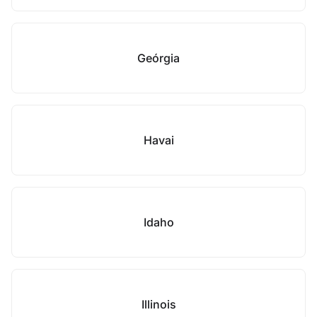
Geórgia
Havai
Idaho
Illinois