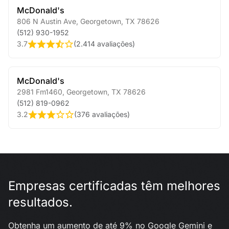
McDonald's
806 N Austin Ave
,
Georgetown
,
TX
78626
(512) 930-1952
3.7
(
2.414 avaliações
)
McDonald's
2981 Fm1460
,
Georgetown
,
TX
78626
(512) 819-0962
3.2
(
376 avaliações
)
Empresas certificadas têm melhores
resultados.
Obtenha um aumento de até 9% no Google Gemini e