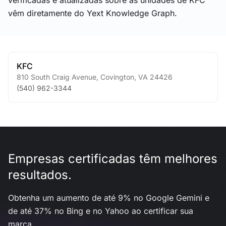
verificadas e atualizadas sobre as unidades de KFC
vêm diretamente do Yext Knowledge Graph.
KFC
810 South Craig Avenue
,
Covington
,
VA
24426
(540) 962-3344
Empresas certificadas têm melhores
resultados.
Obtenha um aumento de até 9% no Google Gemini e
de até 37% no Bing e no Yahoo ao certificar sua
marca.