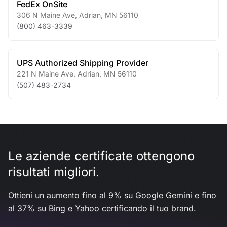
FedEx OnSite
306 N Maine Ave
,
Adrian
,
MN
56110
(800) 463-3339
UPS Authorized Shipping Provider
221 N Maine Ave
,
Adrian
,
MN
56110
(507) 483-2734
Le aziende certificate ottengono
risultati migliori.
Ottieni un aumento fino al 9% su Google Gemini e fino
al 37% su Bing e Yahoo certificando il tuo brand.