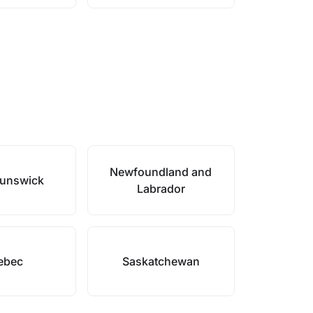
Newfoundland and
unswick
Labrador
ebec
Saskatchewan