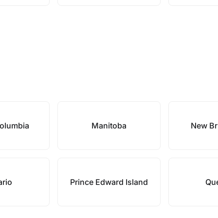
Columbia
Manitoba
New Br
ario
Prince Edward Island
Qu