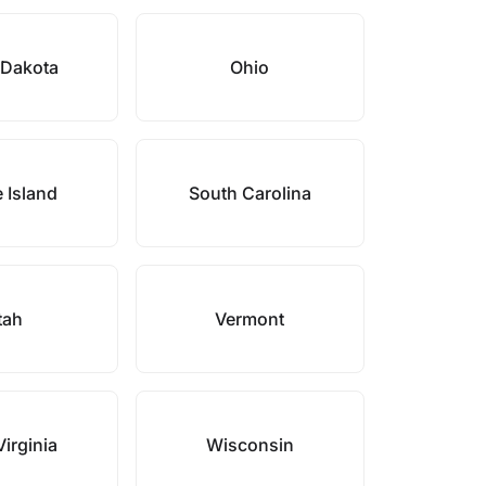
 Dakota
Ohio
 Island
South Carolina
tah
Vermont
irginia
Wisconsin