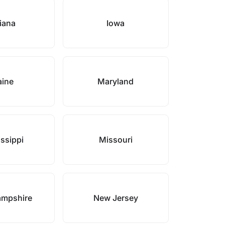
iana
Iowa
ine
Maryland
ssippi
Missouri
mpshire
New Jersey