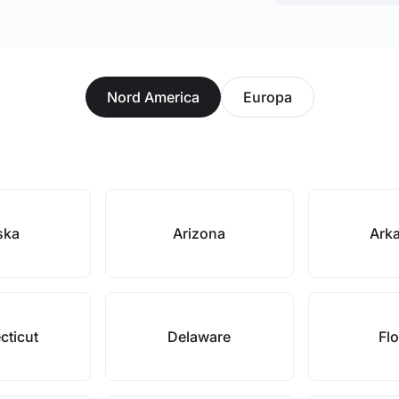
Nord America
Europa
ska
Arizona
Ark
cticut
Delaware
Flo