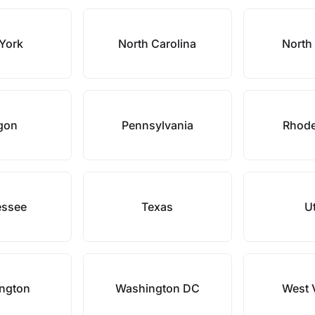
York
North Carolina
North
gon
Pennsylvania
Rhode
essee
Texas
U
ngton
Washington DC
West V