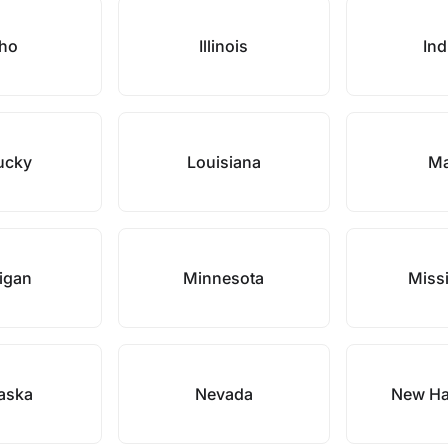
aho
Illinois
Ind
ucky
Louisiana
Ma
igan
Minnesota
Missi
aska
Nevada
New Ha