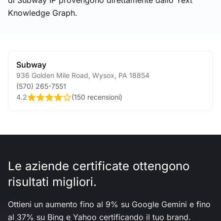
di Subway IP provengono direttamente dallo Yext
Knowledge Graph.
Subway
936 Golden Mile Road
,
Wysox
,
PA
18854
(570) 265-7551
4.2
(
150 recensioni
)
Le aziende certificate ottengono
risultati migliori.
Ottieni un aumento fino al 9% su Google Gemini e fino
al 37% su Bing e Yahoo certificando il tuo brand.