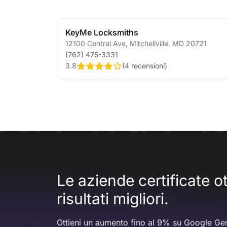
KeyMe Locksmiths
12100 Central Ave
,
Mitchellville
,
MD
20721
(762) 475-3331
3.8
(
4 recensioni
)
Le aziende certificate 
risultati migliori.
Ottieni un aumento fino al 9% su Google Gem