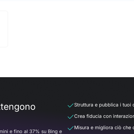
ottengono
Struttura e pubblica i tuoi d
Crea fiducia con interazio
Misura e migliora ciò che 
ini e fino al 37% su Bing e