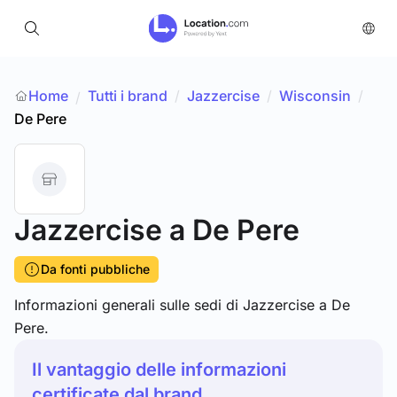
Home
Tutti i brand
/
Jazzercise
/
Wisconsin
/
/
De Pere
Jazzercise
a De Pere
Da fonti pubbliche
Informazioni generali sulle sedi di Jazzercise a De
Pere.
Il vantaggio delle informazioni
certificate dal brand