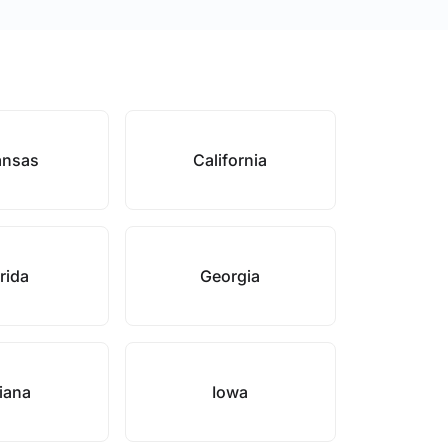
ansas
California
rida
Georgia
iana
Iowa