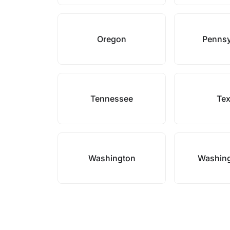
Oregon
Pennsy
Tennessee
Te
Washington
Washin