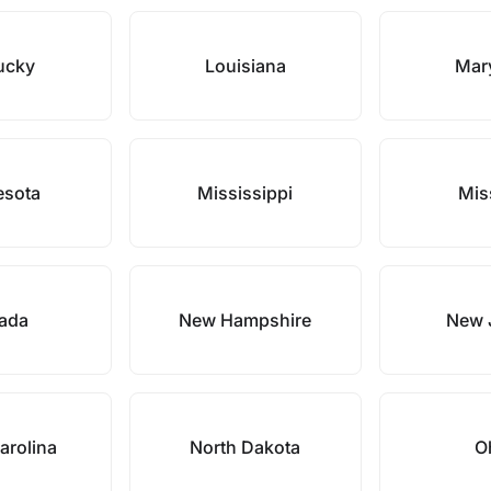
ucky
Louisiana
Mar
esota
Mississippi
Mis
ada
New Hampshire
New 
arolina
North Dakota
O