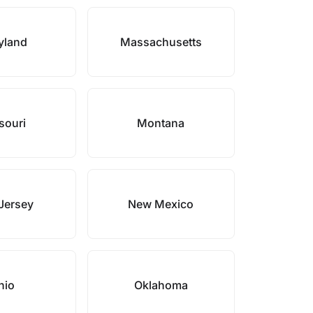
yland
Massachusetts
souri
Montana
Jersey
New Mexico
hio
Oklahoma