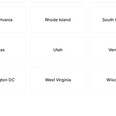
lvania
Rhode Island
South 
xas
Utah
Ver
gton DC
West Virginia
Wisc