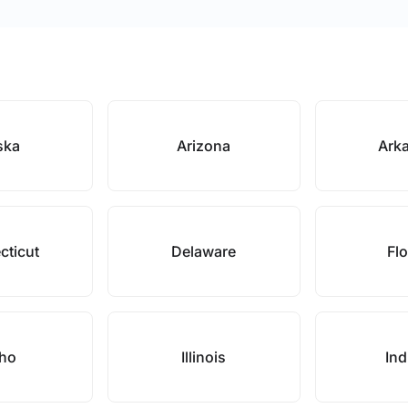
ska
Arizona
Ark
cticut
Delaware
Flo
aho
Illinois
Ind