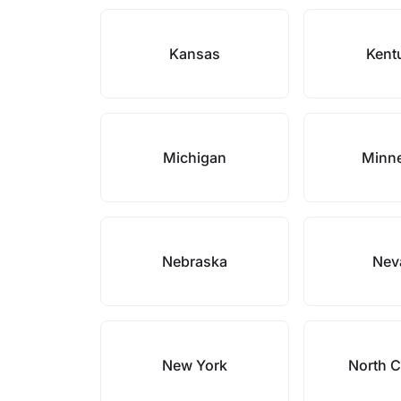
Kansas
Kent
Michigan
Minn
Nebraska
Nev
New York
North C