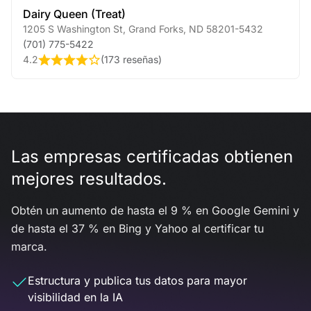
Dairy Queen (Treat)
1205 S Washington St
,
Grand Forks
,
ND
58201-5432
(701) 775-5422
4.2
(
173 reseñas
)
Las empresas certificadas obtienen
mejores resultados.
Obtén un aumento de hasta el 9 % en Google Gemini y
de hasta el 37 % en Bing y Yahoo al certificar tu
marca.
Estructura y publica tus datos para mayor
visibilidad en la IA