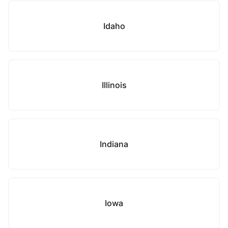
Idaho
Illinois
Indiana
Iowa