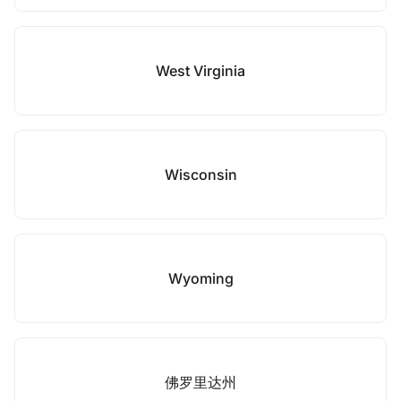
West Virginia
Wisconsin
Wyoming
佛罗里达州