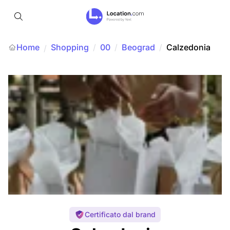
Home
Shopping
/
00
/
Beograd
/
Calzedonia
/
Certificato dal brand