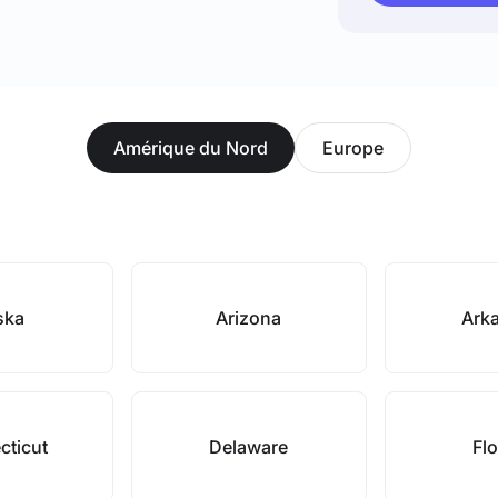
Amérique du Nord
Europe
ska
Arizona
Ark
cticut
Delaware
Flo