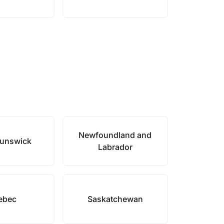
Newfoundland and
unswick
Labrador
ebec
Saskatchewan