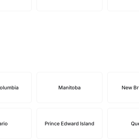
Columbia
Manitoba
New Br
ario
Prince Edward Island
Qu