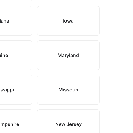
iana
Iowa
ine
Maryland
ssippi
Missouri
mpshire
New Jersey