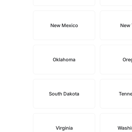
New Mexico
New 
Oklahoma
Ore
South Dakota
Tenn
Virginia
Washi