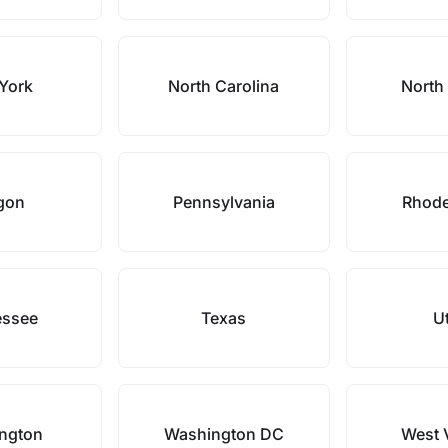
York
North Carolina
North
gon
Pennsylvania
Rhode
essee
Texas
U
ngton
Washington DC
West V