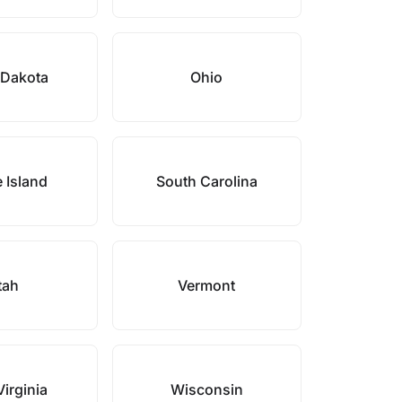
 Dakota
Ohio
 Island
South Carolina
tah
Vermont
irginia
Wisconsin