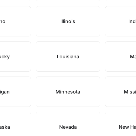
aho
Illinois
Ind
ucky
Louisiana
Ma
igan
Minnesota
Missi
aska
Nevada
New Ha