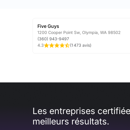
Five Guys
1200 Cooper Point Sw
,
Olympia
,
WA
98502
(360) 943-9497
4.3
(
1 473 avis
)
Les entreprises certifié
meilleurs résultats.