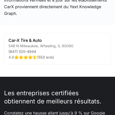
informations vérifiées et à jour sur les établissements
CarX proviennent directement du Yext Knowledge
Graph.
Car-X Tire & Auto
548 N Milwaukee
,
Wheeling
,
IL
60090
(847) 520-4944
4.6
(
553 avis
)
Les entreprises certifiées
obtiennent de meilleurs résultats.
Constatez une hausse allant jusqu'à 9 % sur Google