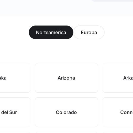
Norteamérica
Europa
ska
Arizona
Ark
 del Sur
Colorado
Conne