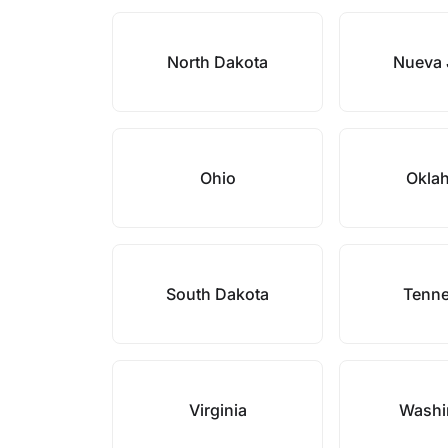
North Dakota
Nueva 
Ohio
Okla
South Dakota
Tenn
Virginia
Washi