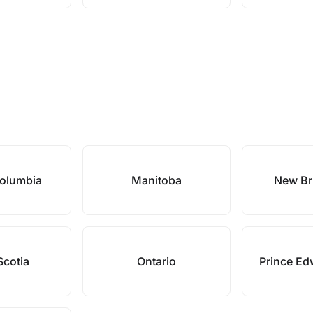
Columbia
Manitoba
New Br
Scotia
Ontario
Prince Ed