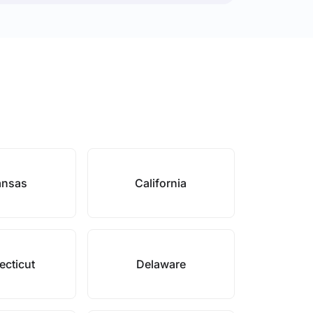
ansas
California
cticut
Delaware