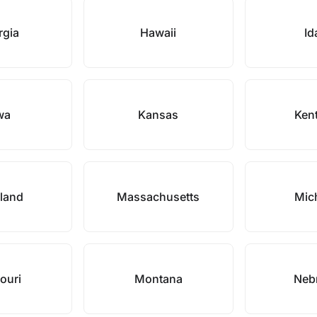
rgia
Hawaii
Id
wa
Kansas
Ken
land
Massachusetts
Mic
ouri
Montana
Neb