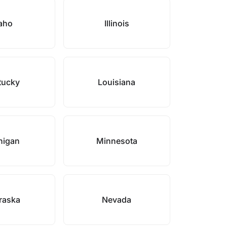
aho
Illinois
tucky
Louisiana
higan
Minnesota
raska
Nevada