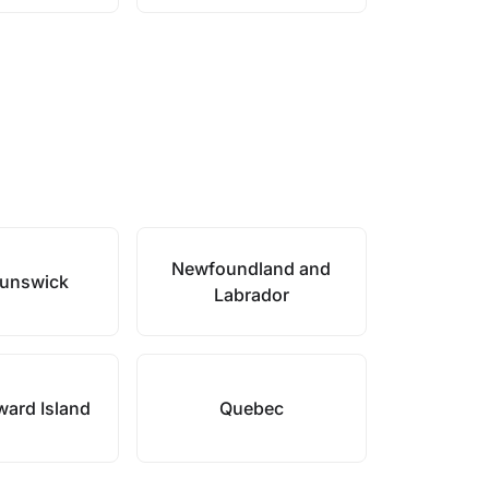
Newfoundland and
unswick
Labrador
ward Island
Quebec