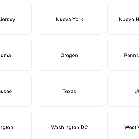
Jersey
Nueva York
Nuevo H
homa
Oregon
Penns
essee
Texas
U
ngton
Washington DC
West V