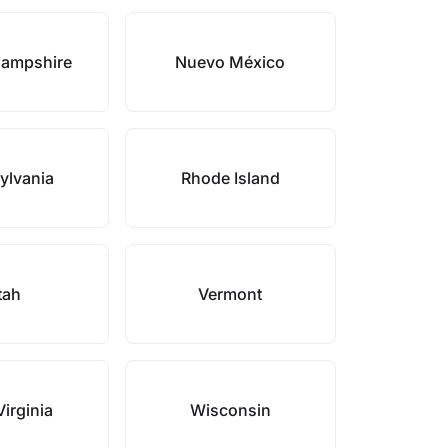
ampshire
Nuevo México
ylvania
Rhode Island
tah
Vermont
irginia
Wisconsin