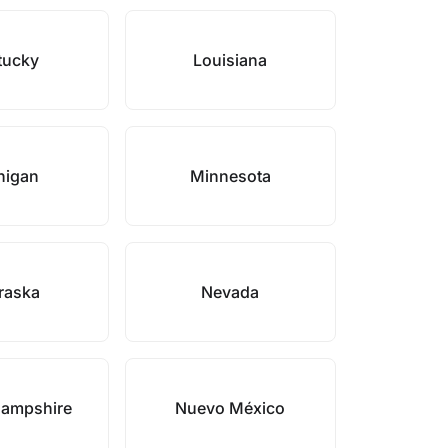
tucky
Louisiana
higan
Minnesota
raska
Nevada
ampshire
Nuevo México