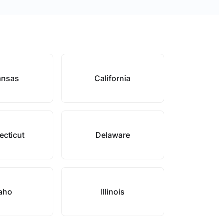
ansas
California
cticut
Delaware
aho
Illinois