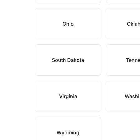
Ohio
Okla
South Dakota
Tenn
Virginia
Washi
Wyoming