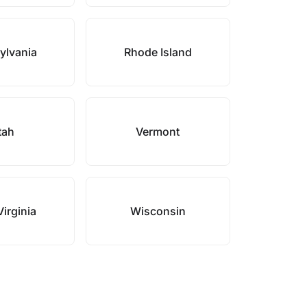
ylvania
Rhode Island
tah
Vermont
irginia
Wisconsin