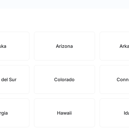
ska
Arizona
Ark
 del Sur
Colorado
Conne
rgia
Hawaii
Id