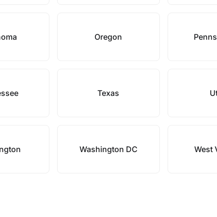
homa
Oregon
Penns
essee
Texas
U
ngton
Washington DC
West V