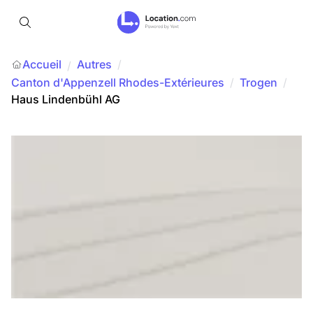
Accueil
Autres
/
/
Canton d'Appenzell Rhodes-Extérieures
/
Trogen
/
Haus Lindenbühl AG