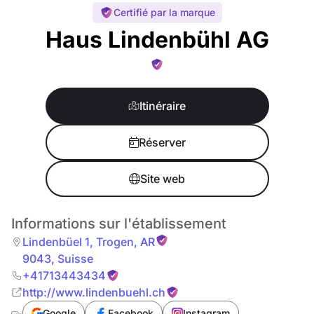
Certifié par la marque
Haus Lindenbühl AG
Itinéraire
Réserver
Site web
Informations sur l'établissement
Lindenbüel 1
,
Trogen
,
AR
9043
,
Suisse
+41713443434
http://www.lindenbuehl.ch
Google
Facebook
Instagram