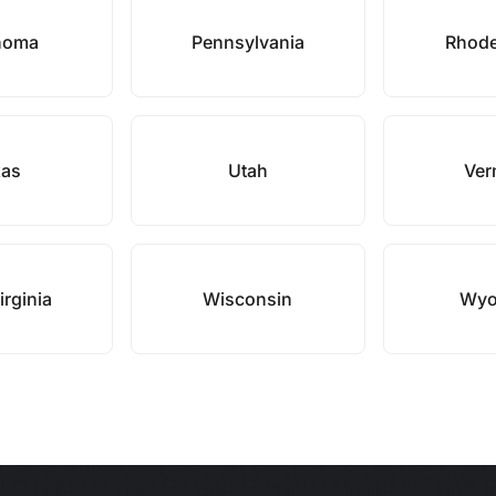
homa
Pennsylvania
Rhode
xas
Utah
Ver
irginia
Wisconsin
Wyo