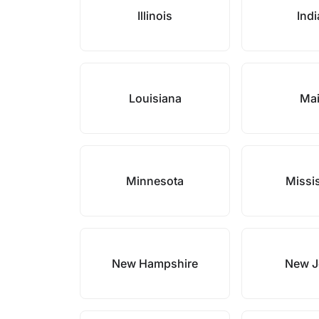
Illinois
Ind
Louisiana
Ma
Minnesota
Missi
New Hampshire
New J