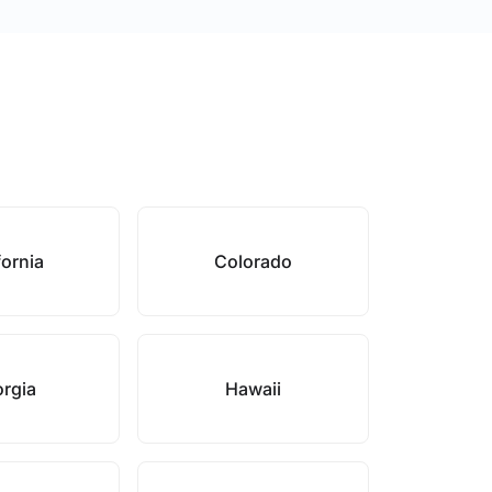
fornia
Colorado
rgia
Hawaii