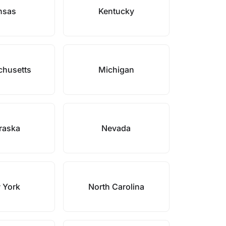
nsas
Kentucky
husetts
Michigan
raska
Nevada
 York
North Carolina