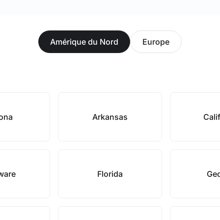
Amérique du Nord
Europe
zona
Arkansas
Cali
ware
Florida
Geo