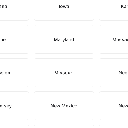
iana
Iowa
Ka
ine
Maryland
Massac
ssippi
Missouri
Neb
ersey
New Mexico
New