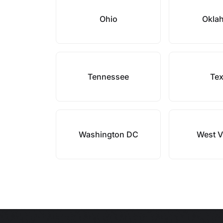
Ohio
Okla
Tennessee
Te
Washington DC
West V