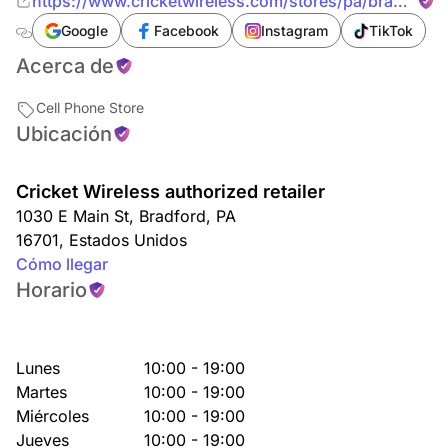
https://www.cricketwireless.com/stores/pa/bradford/
e-main-st
Google
Facebook
Instagram
TikTok
Acerca de
Cell Phone Store
Ubicación
Cricket Wireless authorized retailer
1030 E Main St
,
Bradford
,
PA
16701
,
Estados Unidos
Cómo llegar
Horario
Lunes
10:00 - 19:00
Martes
10:00 - 19:00
Miércoles
10:00 - 19:00
Jueves
10:00 - 19:00