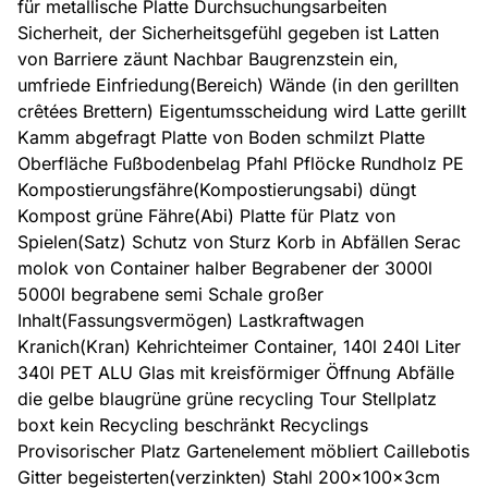
für metallische Platte Durchsuchungsarbeiten
Sicherheit, der Sicherheitsgefühl gegeben ist Latten
von Barriere zäunt Nachbar Baugrenzstein ein,
umfriede Einfriedung(Bereich) Wände (in den gerillten
crêtées Brettern) Eigentumsscheidung wird Latte gerillt
Kamm abgefragt Platte von Boden schmilzt Platte
Oberfläche Fußbodenbelag Pfahl Pflöcke Rundholz PE
Kompostierungsfähre(Kompostierungsabi) düngt
Kompost grüne Fähre(Abi) Platte für Platz von
Spielen(Satz) Schutz von Sturz Korb in Abfällen Serac
molok von Container halber Begrabener der 3000l
5000l begrabene semi Schale großer
Inhalt(Fassungsvermögen) Lastkraftwagen
Kranich(Kran) Kehrichteimer Container, 140l 240l Liter
340l PET ALU Glas mit kreisförmiger Öffnung Abfälle
die gelbe blaugrüne grüne recycling Tour Stellplatz
boxt kein Recycling beschränkt Recyclings
Provisorischer Platz Gartenelement möbliert Caillebotis
Gitter begeisterten(verzinkten) Stahl 200x100x3cm