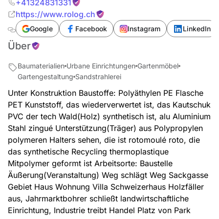
+41324831331
https://www.rolog.ch
Google
Facebook
Instagram
LinkedIn
Über
Baumaterialien
Urbane Einrichtungen
Gartenmöbel
Gartengestaltung
Sandstrahlerei
Unter Konstruktion Baustoffe: Polyäthylen PE Flasche
PET Kunststoff, das wiederverwertet ist, das Kautschuk
PVC der tech Wald(Holz) synthetisch ist, alu Aluminium
Stahl zingué Unterstützung(Träger) aus Polypropylen
polymeren Halters sehen, die ist rotomoulé roto, die
das synthetische Recycling thermoplastique
Mitpolymer geformt ist Arbeitsorte: Baustelle
Äußerung(Veranstaltung) Weg schlägt Weg Sackgasse
Gebiet Haus Wohnung Villa Schweizerhaus Holzfäller
aus, Jahrmarktbohrer schließt landwirtschaftliche
Einrichtung, Industrie treibt Handel Platz von Park