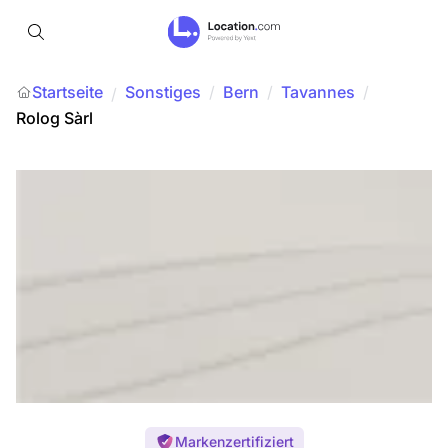
Startseite
Sonstiges
/
Bern
/
Tavannes
/
/
Rolog Sàrl
Markenzertifiziert