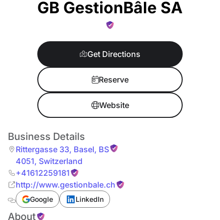
GB GestionBâle SA
Get Directions
Reserve
Website
Business Details
Rittergasse 33
,
Basel
,
BS
4051
,
Switzerland
+41612259181
http://www.gestionbale.ch
Google
LinkedIn
About