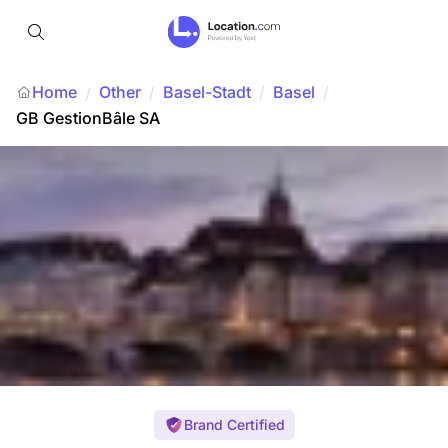
Home
Other
/
Basel-Stadt
/
Basel
/
/
GB GestionBâle SA
Brand Certified