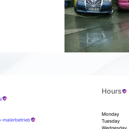
Hours
N
Monday
o-malerbetrieb
Tuesday
Wednesday