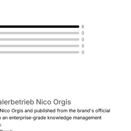
6
0
0
0
0
lerbetrieb Nico Orgis
 Nico Orgis and published from the brand's official
ugh an enterprise-grade knowledge management
s