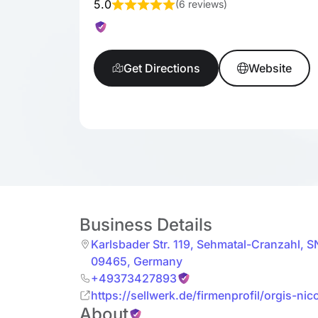
5.0
(
6 reviews
)
Get Directions
Website
Business Details
Karlsbader Str. 119
,
Sehmatal-Cranzahl
,
S
09465
,
Germany
+49373427893
https://sellwerk.de/firmenprofil/orgis-nic
About