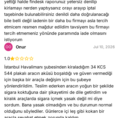
yettiği halde findesk raporunuz yetersiz denilip 
kirlamayı nerden yaptıysanız orayı arayıp iptal 
taşebinde bulunabilirsiniz denildi daha doğrulanacağı 
bile belli değil iadenin bir daha bu firmayı asla tercih 
etmicem resmen mağdur edildim tavsiyem bu firmayı 
tercih etmemeniz yönünde paramında iade olmasını 
istiyorum
Onur
OO
Jul 10, 2026
1.0
İstanbul Havalimanı şubesinden kiraladığım 34 KCS 
544 plakalı aracın aküsü boşaldığı ve güven vermediği 
için başka bir araçla değişim için bu şubeye 
yönlendirildim. Teslim ederken aracın yoğun bir şekilde 
sigara koktuğuna dair şikayetimi de dile getirdim ve 
kiralık araçlarda sigara içmek yasak değil mi diye 
sordum. Bana yasak olmadığını ve bu durumun normal 
olduğunu söylediler. Günlerce içi leş gibi kokan bir 
araçla seyahat etmek zorunda kaldım.
