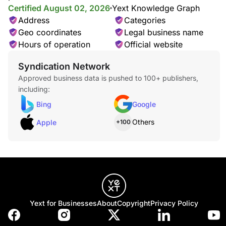
Certified August 02, 2026
Yext Knowledge Graph
Address
Categories
Geo coordinates
Legal business name
Hours of operation
Official website
Syndication Network
Approved business data is pushed to 100+ publishers,
including:
Bing
Google
Others
Apple
+100
Yext for Businesses
About
Copyright
Privacy Policy