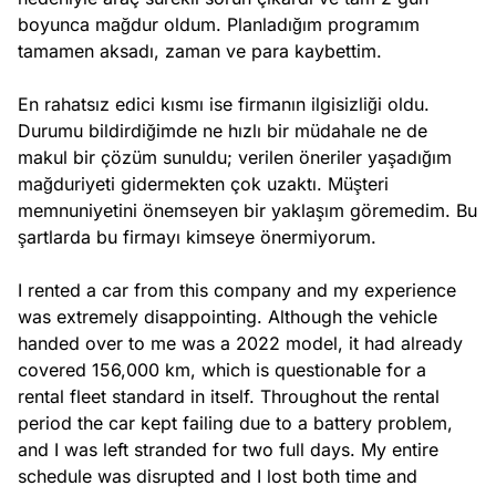
boyunca mağdur oldum. Planladığım programım 
tamamen aksadı, zaman ve para kaybettim.

En rahatsız edici kısmı ise firmanın ilgisizliği oldu. 
Durumu bildirdiğimde ne hızlı bir müdahale ne de 
makul bir çözüm sunuldu; verilen öneriler yaşadığım 
mağduriyeti gidermekten çok uzaktı. Müşteri 
memnuniyetini önemseyen bir yaklaşım göremedim. Bu 
şartlarda bu firmayı kimseye önermiyorum.

I rented a car from this company and my experience 
was extremely disappointing. Although the vehicle 
handed over to me was a 2022 model, it had already 
covered 156,000 km, which is questionable for a 
rental fleet standard in itself. Throughout the rental 
period the car kept failing due to a battery problem, 
and I was left stranded for two full days. My entire 
schedule was disrupted and I lost both time and 