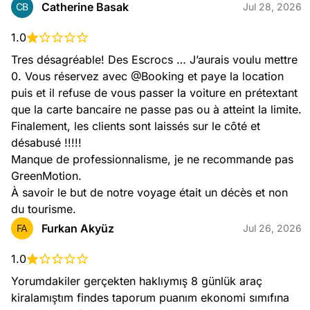
Catherine Basak
CB
Jul 28, 2026
1.0
Tres désagréable! Des Escrocs … J’aurais voulu mettre 
0. Vous réservez avec @Booking et paye la location 
puis et il refuse de vous passer la voiture en prétextant 
que la carte bancaire ne passe pas ou à atteint la limite.

Finalement, les clients sont laissés sur le côté et 
désabusé !!!!!

Manque de professionnalisme, je ne recommande pas 
GreenMotion.

À savoir le but de notre voyage était un décès et non 
du tourisme.
Furkan Akyüz
FA
Jul 26, 2026
1.0
Yorumdakiler gerçekten haklıymış 8 günlük araç 
kiralamıştım findes taporum puanım ekonomi sımıfına 