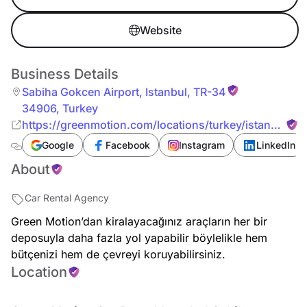
Website
Business Details
Sabiha Gokcen Airport
,
Istanbul
,
TR-34
34906
,
Turkey
https://greenmotion.com/locations/turkey/istanbul-
sabiha-gokcen-airport
Google
Facebook
Instagram
LinkedIn
About
Car Rental Agency
Green Motion’dan kiralayacağınız araçların her bir
deposuyla daha fazla yol yapabilir böylelikle hem
bütçenizi hem de çevreyi koruyabilirsiniz.
Location