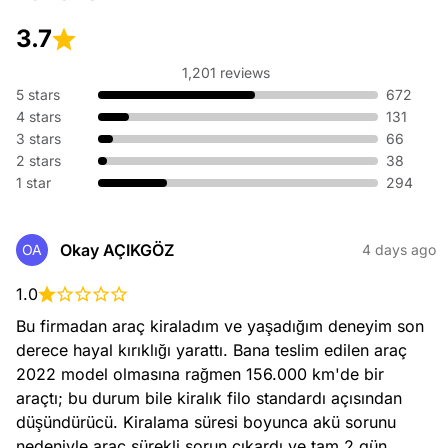
3.7
1,201 reviews
5 stars
672
4 stars
131
3 stars
66
2 stars
38
1 star
294
Okay AÇIKGÖZ
OA
4 days ago
1.0
Bu firmadan araç kiraladım ve yaşadığım deneyim son 
derece hayal kırıklığı yarattı. Bana teslim edilen araç 
2022 model olmasına rağmen 156.000 km'de bir 
araçtı; bu durum bile kiralık filo standardı açısından 
düşündürücü. Kiralama süresi boyunca akü sorunu 
nedeniyle araç sürekli sorun çıkardı ve tam 2 gün 