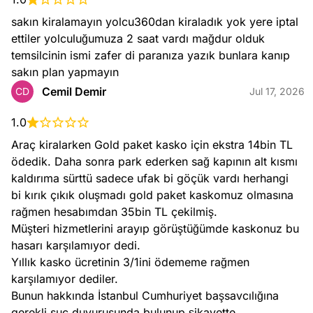
sakın kiralamayın yolcu360dan kiraladık yok yere iptal 
ettiler yolculuğumuza 2 saat vardı mağdur olduk 
temsilcinin ismi zafer di paranıza yazık bunlara kanıp 
sakın plan yapmayın
Cemil Demir
CD
Jul 17, 2026
1.0
Araç kiralarken Gold paket kasko için ekstra 14bin TL 
ödedik. Daha sonra park ederken sağ kapının alt kısmı 
kaldırıma sürttü sadece ufak bi göçük vardı herhangi 
bi kırık çıkık oluşmadı gold paket kaskomuz olmasına 
rağmen hesabımdan 35bin TL çekilmiş.

Müşteri hizmetlerini arayıp görüştüğümde kaskonuz bu 
hasarı karşılamıyor dedi.

Yıllık kasko ücretinin 3/1ini ödememe rağmen  
karşılamıyor dediler.

Bunun hakkında İstanbul Cumhuriyet başsavcılığına 
gerekli suç duyurusunda bulunup şikayette 