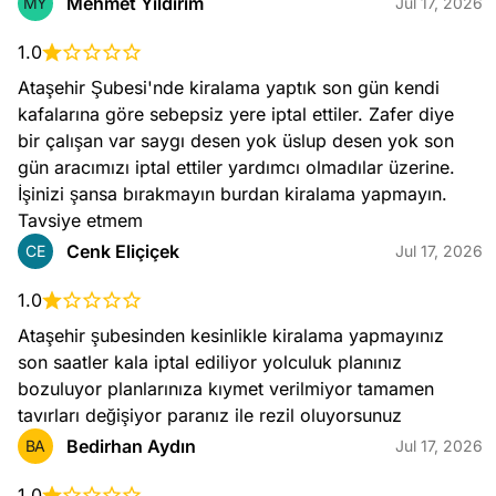
Mehmet Yıldırım
MY
Jul 17, 2026
1.0
Ataşehir Şubesi'nde kiralama yaptık son gün kendi 
kafalarına göre sebepsiz yere iptal ettiler. Zafer diye 
bir çalışan var saygı desen yok üslup desen yok son 
gün aracımızı iptal ettiler yardımcı olmadılar üzerine. 
İşinizi şansa bırakmayın burdan kiralama yapmayın. 
Tavsiye etmem
Cenk Eliçiçek
CE
Jul 17, 2026
1.0
Ataşehir şubesinden kesinlikle kiralama yapmayınız 
son saatler kala iptal ediliyor yolculuk planınız 
bozuluyor planlarınıza kıymet verilmiyor tamamen 
tavırları değişiyor paranız ile rezil oluyorsunuz
Bedirhan Aydın
BA
Jul 17, 2026
1.0