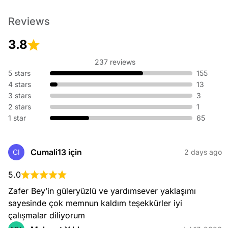
Reviews
3.8
237 reviews
5 stars
155
4 stars
13
3 stars
3
2 stars
1
1 star
65
Cumali13 için
CI
2 days ago
5.0
Zafer Bey’in güleryüzlü ve yardımsever yaklaşımı 
sayesinde çok memnun kaldım teşekkürler iyi 
çalışmalar diliyorum