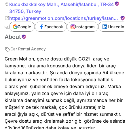
Kucukbakkalkoy Mah.
,
Atasehir/Istanbul
,
TR-34
34750
,
Turkey
https://greenmotion.com/locations/turkey/istanbul-
atasehir
Google
Facebook
Instagram
LinkedIn
About
Car Rental Agency
Green Motion, çevre dostu düşük CO2’li araç ve
kamyonet kiralama konusunda dünya lideri bir araç
kiralama markasıdır. Şu anda dünya çapında 54 ülkede
bulunuyoruz ve 550'den fazla lokasyonda haftalık
olarak yeni şubeler eklemeye devam ediyoruz. Marka
anlayışımız, yalnızca çevre için daha iyi bir araç
kiralama deneyimi sunmak değil, aynı zamanda her bir
müşterimize tek markalı, çok ürünlü stratejimiz
aracılığıyla açık, dürüst ve şeffaf bir hizmet sunmaktır.
Çevre dostu araç kiralamak zor gibi görünse de aslında
düşündüğünüzden daha kolay ve ucuzdur.