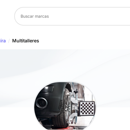
íra
/
Multitalleres