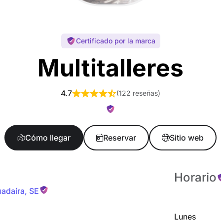
Certificado por la marca
Multitalleres
4.7
(
122 reseñas
)
Cómo llegar
Reservar
Sitio web
Horario
uadaíra
,
SE
Lunes