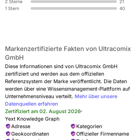
2 Sterne
21
1 Stern
40
Figuren / Statuen
Action Figuren,
Statuen Franco-Belgisch,
Markenzertifizierte Fakten von Ultracomix
Statuen US-Amerikanisch,
Statuen Anime/ Manga,
GmbH
Statuen Life-Size,
Bausatz
Diese Informationen sind von Ultracomix GmbH
zertifiziert und werden aus dem offiziellen
Referenzsystem der Marke veröffentlicht. Die Daten
werden über eine Wissensmanagement-Plattform auf
Unternehmensniveau verteilt.
Mehr über unsere
Datenquellen erfahren
Zertifiziert am 02. August 2026
Yext Knowledge Graph
Comics / Manga
Adresse
Kategorien
Manga,
Geokoordinaten
Offizieller Firmenname
Franco-Belgisch,