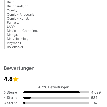
Buch,
Buchhandlung,
Comic,
Comic - Antiquariat,
Comic - Kunst,
Fantasy,
LARP,
Magic the Gathering,
Manga,
Marvelcomics,
Playmobil,
Rollenspiel,
Science Fiction,
Spiel,
Spiele,
Spielwaren,
Bewertungen
Star Wars,
Superhelden,
Tim und Struppi,
4.8
US Comics,
Yu-Gi-Oh!
4.728 Bewertungen
5 Sterne
4.029
4 Sterne
534
3 Sterne
104