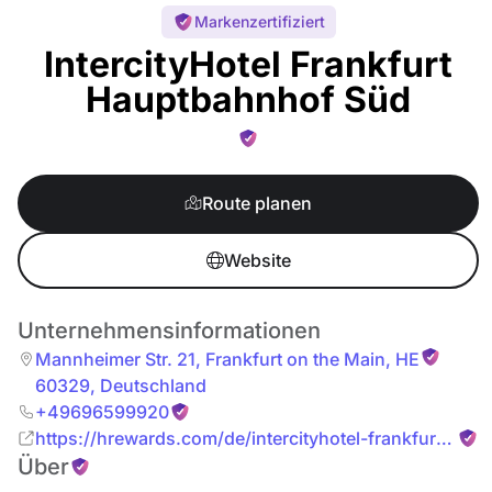
Markenzertifiziert
IntercityHotel Frankfurt
Hauptbahnhof Süd
Route planen
Website
Unternehmensinformationen
Mannheimer Str. 21
,
Frankfurt on the Main
,
HE
60329
,
Deutschland
+49696599920
https://hrewards.com/de/intercityhotel-frankfurt-
Über
hauptbahnhof-sued?
wt_mc=seo_listing.ich.yext.frankfurt_hauptbahnhof.hot