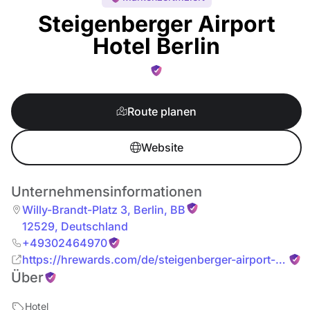
Steigenberger Airport
Hotel Berlin
Route planen
Website
Unternehmensinformationen
Willy-Brandt-Platz 3
,
Berlin
,
BB
12529
,
Deutschland
+49302464970
https://hrewards.com/de/steigenberger-airport-
Über
hotel-berlin?
wt_mc=seo_listing.shr.yext.berlin_airport.hotel_link.te
Hotel